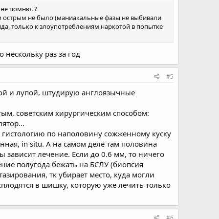
 не помню. ?
ом острым не было (маниакальные фазы не выбивали
ида, только к злоупотреблениям наркотой в попытке
 нескольку раз за год
#5
ой и лупой, штудирую англоязычные
стым, советским хирургическим способом:
ятор...
ую гистологию по наполовину сожженному куску
ная, in situ. А на самом деле там половина
 зависит лечение. Если до 0.6 мм, то ничего
ечение полугода бежать на БСЛУ (биопсия
азирования, тк убирает место, куда могли
сплодятся в шишку, которую уже лечить только
#6