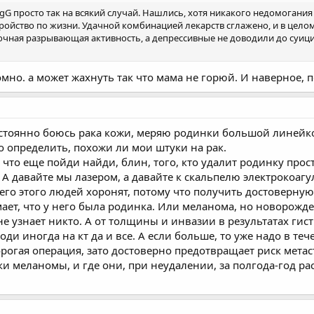
 lgG просто так на всякий случай. Нашлись, хотя никакого недомогания
ройство по жизни. Удачной комбинацией лекарств сглажено, и в цел
очная разрывающая активность, а депрессивные не доводили до суиц
но. а может жахнуть так что мама не горюй. И наверное, по
стоянно боюсь рака кожи, меряю родинки большой линейк
о определить, похожи ли мои штуки на рак.
 что еще пойди найди, блин, того, кто удалит родинку про
 А давайте мы лазером, а давайте к скальпелю электрокоагул
всего этого людей хоронят, потому что получить достоверн
ает, что у него была родинка. Или меланома, но новорожден
 узнает никто. А от толщины и инвазии в результатах гисты
ходи иногда на кт да и все. А если больше, то уже надо в т
огая операция, зато достоверно предотвращает риск метаст
и меланомы, и где они, при неудалении, за полгода-год ра