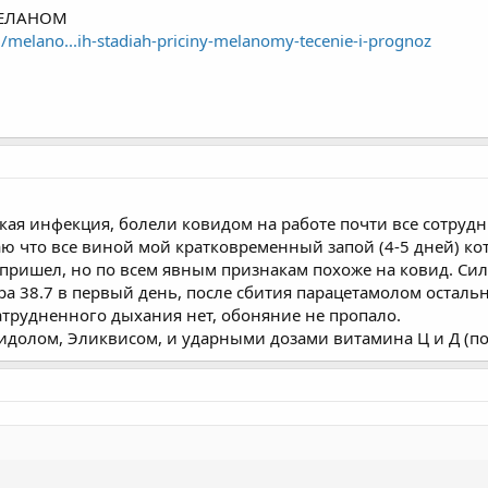
 МЕЛАНОМ
melano...ih-stadiah-priciny-melanomy-tecenie-i-prognoz
кая инфекция, болели ковидом на работе почти все сотрудни
аю что все виной мой кратковременный запой (4-5 дней) к
 пришел, но по всем явным признакам похоже на ковид. Сил
ура 38.7 в первый день, после сбития парацетамолом остальны
затрудненного дыхания нет, обоняние не пропало.
долом, Эликвисом, и ударными дозами витамина Ц и Д (по