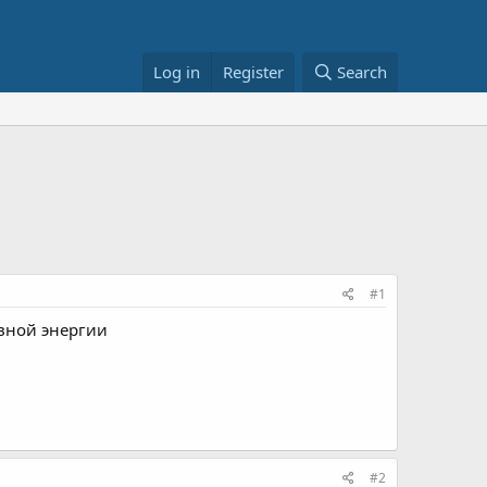
Log in
Register
Search
#1
ивной энергии
#2