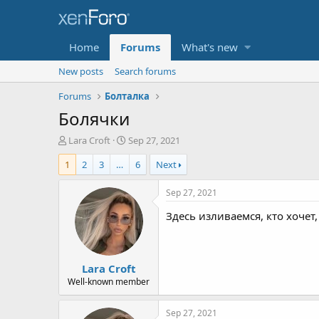
Home
Forums
What's new
New posts
Search forums
Forums
Болталка
Болячки
T
S
Lara Croft
Sep 27, 2021
h
t
1
2
3
…
6
Next
r
a
e
r
a
t
Sep 27, 2021
d
d
Здесь изливаемся, кто хочет
s
a
t
t
a
e
r
Lara Croft
t
e
Well-known member
r
Sep 27, 2021