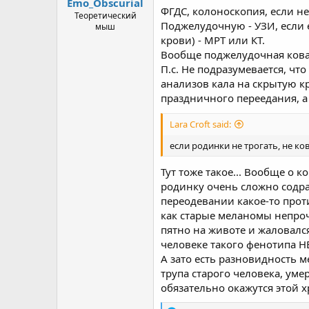
Emo_Obscurial
ФГДС, колоноскопия, если не
Теоретический
Поджелудочную - УЗИ, если 
мыш
крови) - МРТ или КТ.
Вообще поджелудочная ковар
П.с. Не подразумевается, чт
анализов кала на скрытую кр
праздничного переедания, а
Lara Croft said:
если родинки не трогать, не ко
Тут тоже такое... Вообще о 
родинку очень сложно содра
переодевании какое-то проти
как старые меланомы непроч
пятно на животе и жаловался
человеке такого фенотипа НЕ
А зато есть разновидность м
трупа старого человека, уме
обязательно окажутся этой 