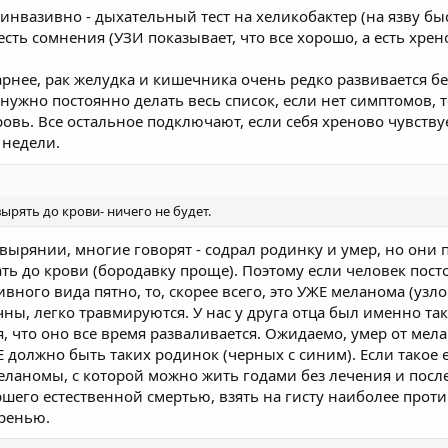
инвазивно - дыхательный тест на хеликобактер (на язву быс
есть сомнения (УЗИ показывает, что все хорошо, а есть хр
нее, рак желудка и кишечника очень редко развивается бе
о нужно постоянно делать весь список, если нет симптомов, т
овь. Все остальное подключают, если себя хреново чувствуе
 недели.
вырять до крови- ничего не будет.
ковырянии, многие говорят - содрал родинку и умер, но они
ть до крови (бородавку проще). Поэтому если человек пос
вного вида пятно, то, скорее всего, это УЖЕ меланома (уз
ны, легко травмируются. У нас у друга отца был именно т
, что оно все время разваливается. Ожидаемо, умер от мела
 должно быть таких родинок (черных с синим). Если такое ес
еланомы, с которой можно жить годами без лечения и после
ршего естественной смертью, взять на гисту наиболее прот
хренью.