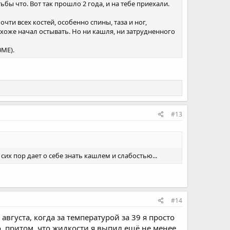
бы что. Вот так прошло 2 года, и на тебе приехали.
ти всех костей, особенно спины, таза и ног,
похоже начал остывать. Но ни кашля, ни затрудненного
0МЕ).
#13
их пор дает о себе знать кашлем и слабостью...
#14
августа, когда за температурой за 39 я просто
о, притом, что жидкости я выпил ещё не менее