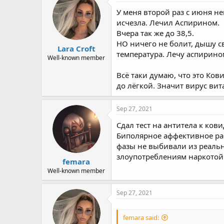
У меня второй раз с июня н
исчезла. Лечил Аспирином.
Вчера так же до 38,5.
НО ничего не болит, дышу сво
Lara Croft
температура. Лечу аспирином
Well-known member
Всё таки думаю, что это Ков
до лёгкой. Значит вирус вита
Sep 27, 2021
Сдал тест на антитела к ков
Биполярное аффективное рас
фазы не выбивали из реальн
злоупотреблениям наркотой 
femara
Well-known member
Sep 27, 2021
femara said: