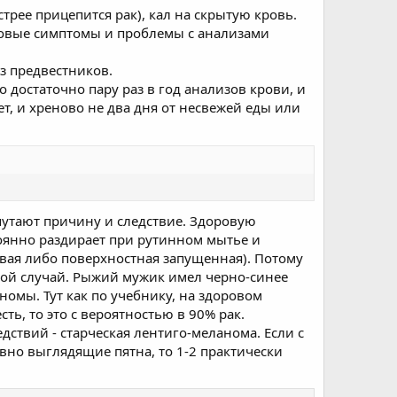
трее прицепится рак), кал на скрытую кровь.
еновые симптомы и проблемы с анализами
з предвестников.
о достаточно пару раз в год анализов крови, и
т, и хреново не два дня от несвежей еды или
 путают причину и следствие. Здоровую
тоянно раздирает при рутинном мытье и
ловая либо поверхностная запущенная). Потому
акой случай. Рыжий мужик имел черно-синее
номы. Тут как по учебнику, на здоровом
ть, то это с вероятностью в 90% рак.
дствий - старческая лентиго-меланома. Если с
ивно выглядящие пятна, то 1-2 практически