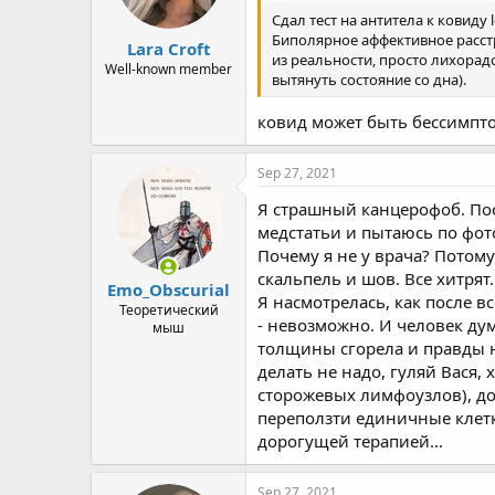
Сдал тест на антитела к ковиду
Биполярное аффективное расст
Lara Croft
из реальности, просто лихорад
Well-known member
вытянуть состояние со дна).
ковид может быть бессимптом
Sep 27, 2021
Я страшный канцерофоб. По
медстатьи и пытаюсь по фот
Почему я не у врача? Потому
скальпель и шов. Все хитрят.
Emo_Obscurial
Я насмотрелась, как после 
Теоретический
- невозможно. И человек дум
мыш
толщины сгорела и правды не
делать не надо, гуляй Вася, 
сторожевых лимфоузлов), дор
переползти единичные клетк
дорогущей терапией...
Sep 27, 2021