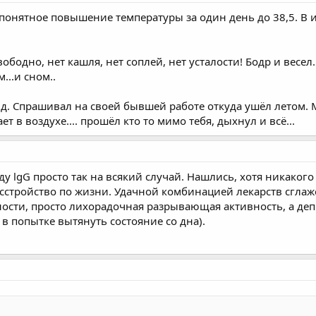
епонятное повышение температуры за один день до 38,5. В 
бодно, нет кашля, нет соплей, нет усталости! Бодр и весел. И
...и сном..
ид. Спрашивал на своей бывшей работе откуда ушёл летом. 
ет в воздухе.... прошёл кто то мимо тебя, дыхнул и всё...
иду lgG просто так на всякий случай. Нашлись, хотя никаког
стройство по жизни. Удачной комбинацией лекарств сглаж
ости, просто лихорадочная разрывающая активность, а деп
в попытке вытянуть состояние со дна).