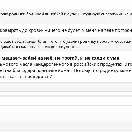
еряю родинки большой линейкой и лупой, штудирую англоязычные ме
 ковырять до крови- ничего не будет. У меня на теле пост
то еще пойди найди, блин, того, кто удалит родинку простым, советск
а давайте к скальпелю электрокоагулятор...
мешает- забей на неё. Не трогай. И не сходи с ума
ьмового масла канцерогенного в российских продуктах. Это 
ества благодаря политике вождя. Потому что родинку можно
ть-- как ты проверишь?