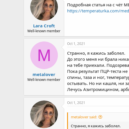
Подробная статья на с чёт
https://temperaturka.com/med/
Lara Croft
Well-known member
Oct 1, 2021
M
Странно, я кажись заболел.
До этого меня ни брала ника
на тебе приехали. Подозрев
Пока результат ПЦР-теста не
metalover
спины, таза и ног, температ
Well-known member
остывать. Но ни кашля, ни 
Лечусь Азитромицином, арби
Oct 1, 2021
metalover said:
Странно, я кажись заболел.