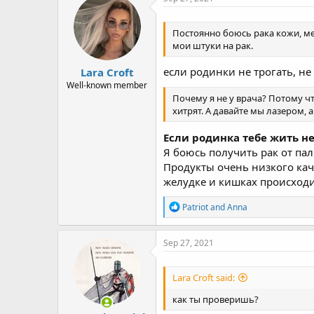
Постоянно боюсь рака кожи, м
мои штуки на рак.
если родинки не трогать, не
Lara Croft
Well-known member
Почему я не у врача? Потому ч
хитрят. А давайте мы лазером, 
Если родинка тебе жить не 
Я боюсь получить рак от пал
Продукты очень низкого кач
желудке и кишках происходи
R
Patriot
and
Anna
e
a
c
Sep 27, 2021
t
i
o
Lara Croft said:
n
s
как ты проверишь?
: