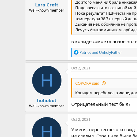
До этого меня ни брала никакая
Lara Croft
Подозреваю что все виной мой 
Well-known member
Пока результат ПЦР-теста не пр
температура 38.7 в первый день
дыхания нет, обоняние не проп
Лечусь Азитромицином, арбидол
в ковиде самое опасное это 
R
Patriot
and
UnholyFather
e
a
c
Oct 2, 2021
t
H
i
o
COPOKA said:
n
s
Ковидом переболел в июне, дост
:
hohobot
Отрицательный тест был?
Well-known member
Oct 2, 2021
H
У меня, перенесшего ко-вид т
не следил. Страшнее была бе