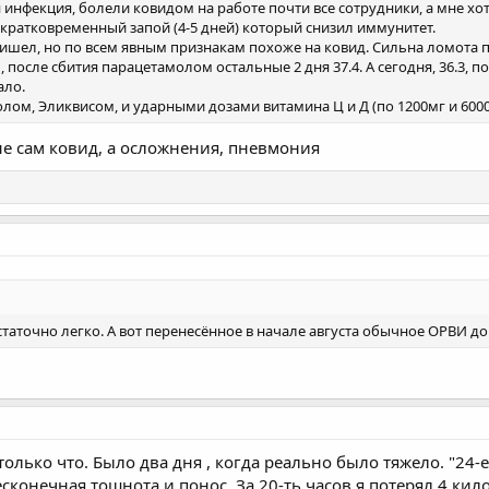
 инфекция, болели ковидом на работе почти все сотрудники, а мне хоть
кратковременный запой (4-5 дней) который снизил иммунитет.
ишел, но по всем явным признакам похоже на ковид. Сильна ломота поч
, после сбития парацетамолом остальные 2 дня 37.4. А сегодня, 36.3, 
ало.
ом, Эликвисом, и ударными дозами витамина Ц и Д (по 1200мг и 600
не сам ковид, а осложнения, пневмония
аточно легко. А вот перенесённое в начале августа обычное ОРВИ до с
олько что. Было два дня , когда реально было тяжело. "24-е 
сконечная тошнота и понос. За 20-ть часов я потерял 4 кил