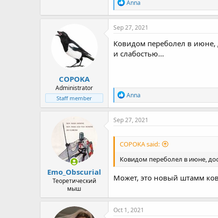
R
Anna
e
a
c
Sep 27, 2021
t
i
Ковидом переболел в июне, д
o
и слабостью...
n
s
:
COPOKA
Administrator
R
Anna
Staff member
e
a
c
Sep 27, 2021
t
i
o
COPOKA said:
n
s
Ковидом переболел в июне, дост
:
Emo_Obscurial
Может, это новый штамм ко
Теоретический
мыш
Oct 1, 2021