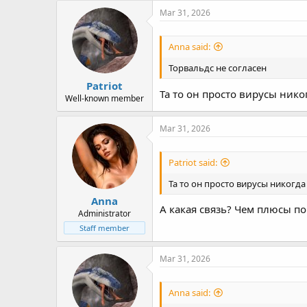
all the nice object models around 
Mar 31, 2026
Anna said:
Торвальдс не согласен
Patriot
Та то он просто вирусы нико
Well-known member
Mar 31, 2026
Patriot said:
Та то он просто вирусы никогда
Anna
А какая связь? Чем плюсы п
Administrator
Staff member
Mar 31, 2026
Anna said: