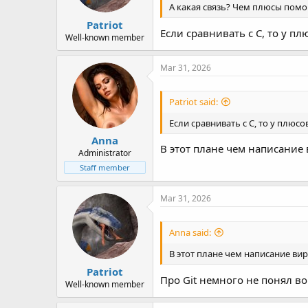
А какая связь? Чем плюсы помо
Patriot
Если сравнивать с C, то у п
Well-known member
Mar 31, 2026
Patriot said:
Если сравнивать с C, то у плюс
Anna
В этот плане чем написание 
Administrator
Staff member
Mar 31, 2026
Anna said:
В этот плане чем написание вир
Patriot
Про Git немного не понял во
Well-known member