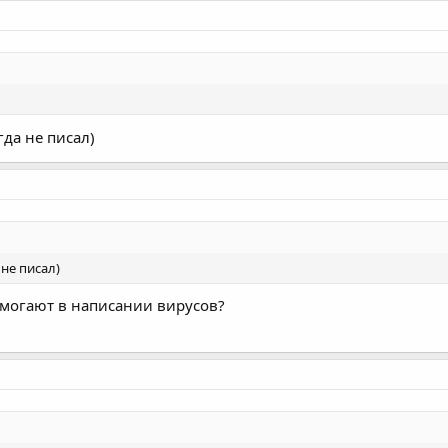
it, and you cannot fix it without rewriting your app.
гда не писал)
 не писал)
омогают в написании вирусов?