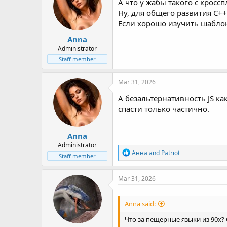
А что у жабы такого с кросс
Ну, для общего развития С+
Если хорошо изучить шаблон
Anna
Administrator
Staff member
Mar 31, 2026
А безальтернативность JS ка
спасти только частично.
Anna
Administrator
R
Анна
and
Patriot
Staff member
e
a
c
Mar 31, 2026
t
i
o
Anna said:
n
s
Что за пещерные языки из 90х? 
: