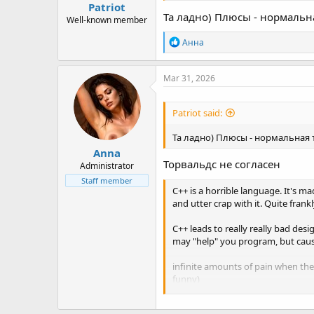
Patriot
Та ладно) Плюсы - нормальн
Well-known member
R
Анна
e
a
c
Mar 31, 2026
t
i
o
Patriot said:
n
s
Та ладно) Плюсы - нормальная 
:
Anna
Торвальдс не согласен
Administrator
Staff member
C++ is a horrible language. It's m
and utter crap with it. Quite fran
C++ leads to really really bad desi
may "help" you program, but caus
infinite amounts of pain when they
funny)
inefficient abstracted programmi