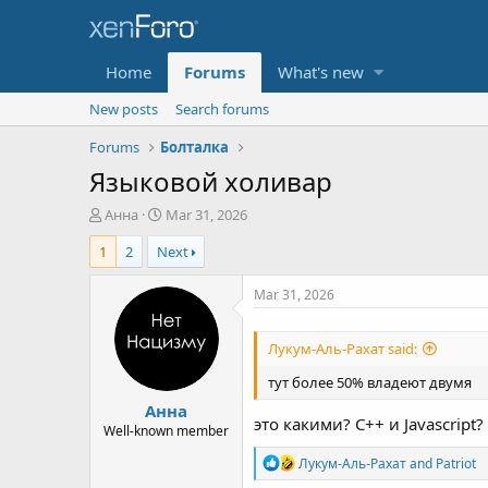
Home
Forums
What's new
New posts
Search forums
Forums
Болталка
Языковой холивар
T
S
Анна
Mar 31, 2026
h
t
1
2
Next
r
a
e
r
a
t
Mar 31, 2026
d
d
s
a
Лукум-Аль-Рахат said:
t
t
a
e
тут более 50% владеют двумя
r
Анна
t
это какими? C++ и Javascript?
e
Well-known member
r
R
Лукум-Аль-Рахат
and
Patriot
e