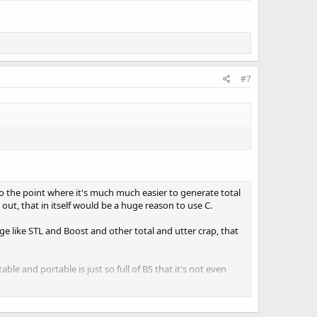
#7
to the point where it's much much easier to generate total
out, that in itself would be a huge reason to use C.
uage like STL and Boost and other total and utter crap, that
e and portable is just so full of BS that it's not even
wasn't very efficient, but now all your code depends on