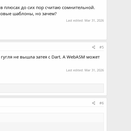
 в плюсах до сих пор считаю сомнительной.
совые шаблоны, но зачем?
Last edited:
Mar 31, 2026
#5
 гугля не вышла затея с Dart. А WebASM может
Last edited:
Mar 31, 2026
#6