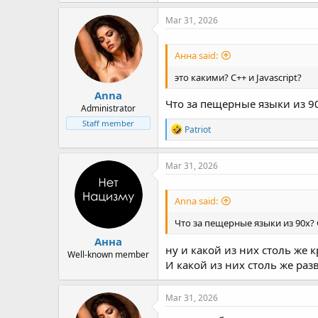
a
c
Mar 31, 2026
t
i
o
Анна said:
n
s
это какими? C++ и Javascript?
:
Anna
Что за пещерные языки из 90
Administrator
Staff member
R
Patriot
e
a
c
Mar 31, 2026
t
i
o
Anna said:
n
s
Что за пещерные языки из 90х? 
:
Анна
ну и какой из них столь же 
Well-known member
И какой из них столь же ра
Mar 31, 2026