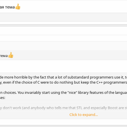
ая тема
тема
ade more horrible by the fact that a lot of substandard programmers use it, 
kly, even if the choice of C were to do nothing but keep the C++ programmers 
gn choices. You invariably start using the "nice" library features of the lang
es:
 don't work (and anybody who tells me that STL and especially Boost are stabl
Click to expand...
ng models where two years down the road you notice that some abstraction 