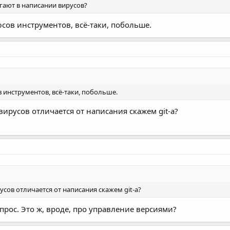
гают в написании вирусов?
люсов инструментов, всё-таки, побольше.
ов инструментов, всё-таки, побольше.
вирусов отличается от написания скажем git-а?
усов отличается от написания скажем git-а?
прос. Это ж, вроде, про управление версиями?