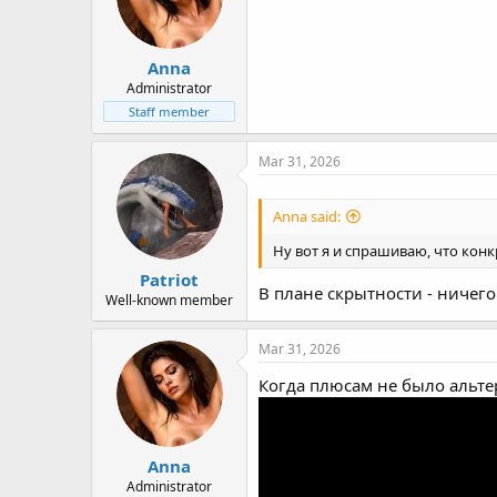
Anna
Administrator
Staff member
Mar 31, 2026
Anna said:
Ну вот я и спрашиваю, что конк
Patriot
В плане скрытности - ничего
Well-known member
Mar 31, 2026
Когда плюсам не было альтер
Anna
Administrator