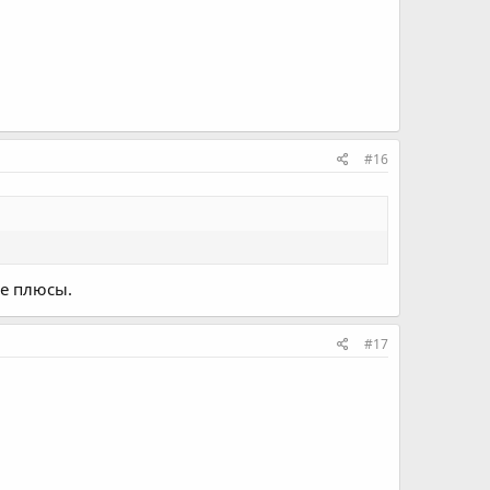
#16
ше плюсы.
#17