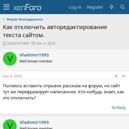
Log in
Register
Форум Техподдержки
Как отключить авторедактирование
текста сайтом.
T
S
Vladimir1993
Dec 4, 2025
h
t
r
a
Vladimir1993
V
e
r
Well-known member
a
t
d
d
s
a
Dec 4, 2025
#1
t
t
a
e
Пытаюсь вставить отрывок рассказа на форум, но сайт
r
тут же перефразирует написанное. Кто-нибудь знает, как
t
это отключить?
e
r
Reply
Vladimir1993
V
Well-known member