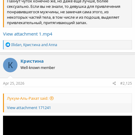
Пахнут чуток конечно же, но даже ещё лучше, более
сексуально. Если вы не знали, то девушка для привлечения
понравившегося мужчины, не замечая сама этого, из
некоторых частей тела, в том числе и из подошв, выделяет
привлекательный, притягивающий запах.
View attachment 1.mp4
R
Illidan
,
Кристина
and
Anna
e
a
c
Кристина
К
t
Well-known member
i
o
n
s
Apr 25, 2026
#2,125
:
Лукум-Аль-Рахат said:
View attachment 171241