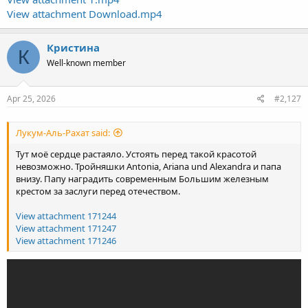
View attachment Download.mp4
Кристина
К
Well-known member
Apr 25, 2026
#2,127
Лукум-Аль-Рахат said:
Тут моё сердце растаяло. Устоять перед такой красотой
невозможно. Тройняшки Antonia, Ariana und Alexandra и папа
внизу. Папу наградить современным Большим железным
крестом за заслуги перед отечеством.
View attachment 171244
View attachment 171247
View attachment 171246