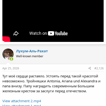
Лукум-Аль-Рахат
Well-known member
Apr 25, 2026
#2,126
Тут моё сердце растаяло. Устоять перед такой красотой
невозможно. Тройняшки Antonia, Ariana und Alexandra и
папа внизу. Папу наградить современным Большим
железным крестом за заслуги перед отечеством.
View attachment 2.mp4
View attachment 1.mp4