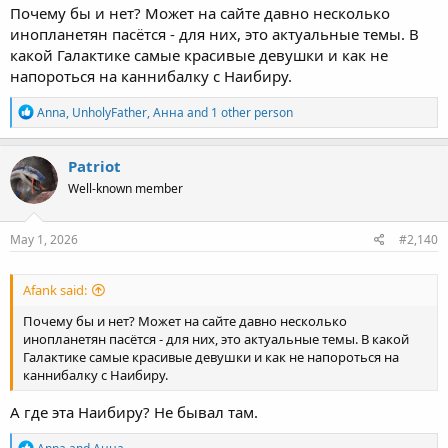
Почему бы и нет? Может на сайте давно несколько
. . . . . . . . . . . . . . . . . . . . . . . . . . . . . . . . . . . . . . . . . . . .
инопланетян пасётся - для них, это актуальные темы. В
какой Галактике самые красивые девушки и как не
чую
напороться на каннибалку с Наибиру.
R
Anna
,
UnholyFather
,
Анна
and 1 other person
что к 200 странице
e
a
Мы будем в теме "Красивые девушки" разглядывать
c
Patriot
фотографии зелёных орчих и огров ; четырехсисех тёть , и
t
спорить кто круче они или дамы с одной грудью как у
Well-known member
i
цыклопа.
o
n
s
May 1, 2026
#2,140
мм.. Позовите меня ближе к 198 странице плизз
:
Afank said:
Почему бы и нет? Может на сайте давно несколько
инопланетян пасётся - для них, это актуальные темы. В какой
Галактике самые красивые девушки и как не напороться на
каннибалку с Наибиру.
А где эта Наибиру? Не бывал там.
R