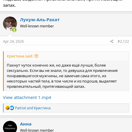
запах.
Лукум-Аль-Рахат
Well-known member
Apr 24, 2026
#2,122
Кристина said:
Пахнут чуток конечно же, но даже ещё лучше, более
сексуально. Если вы не знали, то девушка для привлечения
понравившегося мужчины, не замечая сама этого, из
некоторых частей тела, в том числе и из подошв, выделяет
привлекательный, притягивающий запах.
View attachment 1.mp4
R
Patriot
and
Кристина
e
a
c
Анна
t
Well-known member
i