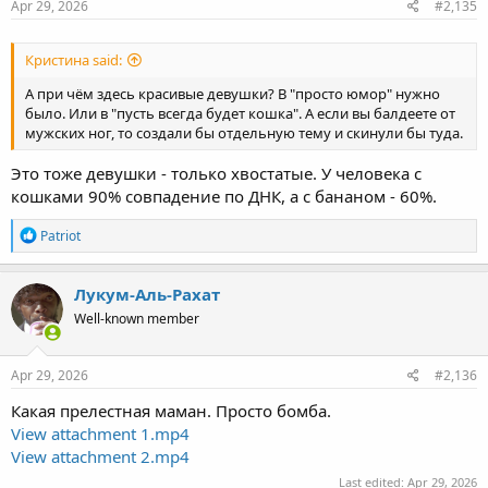
s
Apr 29, 2026
#2,135
:
Кристина said:
А при чём здесь красивые девушки? В "просто юмор" нужно
было. Или в "пусть всегда будет кошка". А если вы балдеете от
мужских ног, то создали бы отдельную тему и скинули бы туда.
Это тоже девушки - только хвостатые. У человека с
кошками 90% совпадение по ДНК, а с бананом - 60%.
R
Patriot
e
a
c
Лукум-Аль-Рахат
t
Well-known member
i
o
n
s
Apr 29, 2026
#2,136
:
Какая прелестная маман. Просто бомба.
View attachment 1.mp4
View attachment 2.mp4
Last edited:
Apr 29, 2026