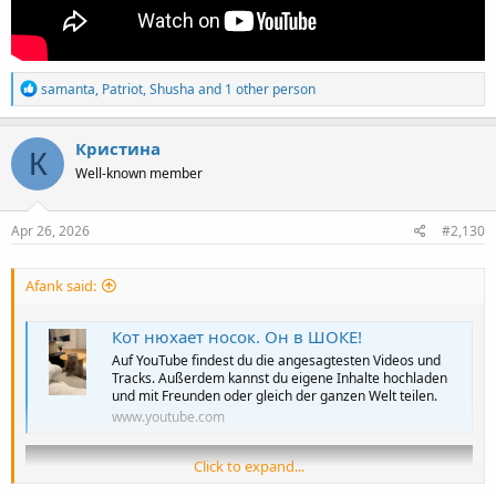
R
samanta
,
Patriot
,
Shusha
and 1 other person
e
a
c
Кристина
К
t
Well-known member
i
o
n
s
Apr 26, 2026
#2,130
:
Afank said:
Кот нюхает носок. Он в ШОКЕ!
Auf YouTube findest du die angesagtesten Videos und
Tracks. Außerdem kannst du eigene Inhalte hochladen
und mit Freunden oder gleich der ganzen Welt teilen.
www.youtube.com
Click to expand...