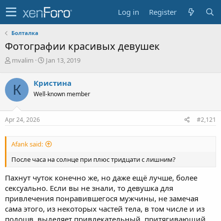
Log in
Register
Болталка
Фотографии красивых девушек
T
S
mvalim
Jan 13, 2019
h
t
r
a
Кристина
К
e
r
Well-known member
a
t
d
d
s
a
Apr 24, 2026
#2,121
t
t
a
e
r
Afank said:
t
e
После часа на солнце при плюс тридцати с лишним?
r
Пахнут чуток конечно же, но даже ещё лучше, более
сексуально. Если вы не знали, то девушка для
привлечения понравившегося мужчины, не замечая
сама этого, из некоторых частей тела, в том числе и из
подошв, выделяет привлекательный, притягивающий