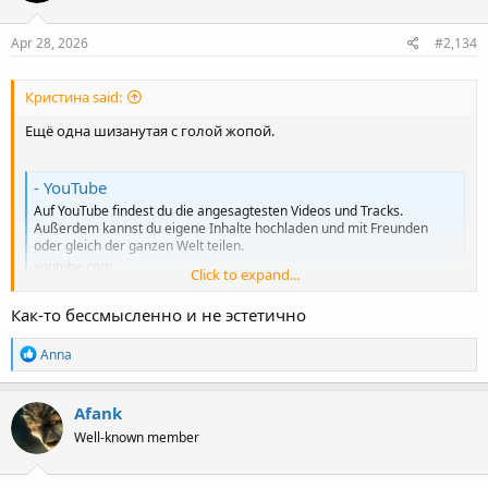
o
n
s
Apr 28, 2026
#2,134
:
Кристина said:
Ещё одна шизанутая с голой жопой.
- YouTube
Auf YouTube findest du die angesagtesten Videos und Tracks.
Außerdem kannst du eigene Inhalte hochladen und mit Freunden
oder gleich der ganzen Welt teilen.
youtube.com
Click to expand...
Как-то бессмысленно и не эстетично
R
Anna
e
a
c
Afank
t
Well-known member
i
o
n