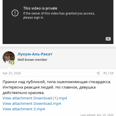
Лукум-Аль-Рахат
Well-known member
Apr 25, 2026
#2,128
Пранки над публикой, типа ошеломляющая стюардесса.
Интересна реакция людей. Но главное, девушка
действельно красива.
View attachment Download (1).mp4
View attachment Download.mp4
View attachment 3.mp4
Last edited:
Apr 25, 2026