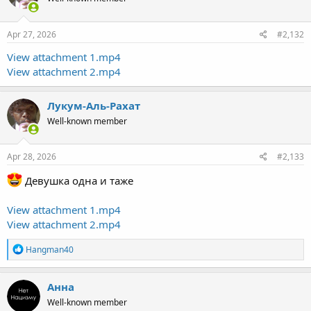
Apr 27, 2026
#2,132
View attachment 1.mp4
View attachment 2.mp4
Лукум-Аль-Рахат
Well-known member
Apr 28, 2026
#2,133
Девушка одна и таже
View attachment 1.mp4
View attachment 2.mp4
R
Hangman40
e
a
c
Анна
t
Well-known member
i