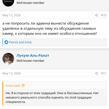
Well-known member
i
o
n
s
May 13, 2026
#10
:
а не попросить ли админа вынести обсуждение
удалёнки в отдельную тему из обсуждения газовых
камер, к которым оно не имеет особого отношения?
R
Patriot
and
Anna
e
a
c
Лукум-Аль-Рахат
t
Well-known member
i
o
n
s
May 13, 2026
#11
:
Анна said:
Не. Я в стороне от этих градаций. Они ж бессмысленные. Нет
никакого реального способа оценить по этой градации
специалиста.