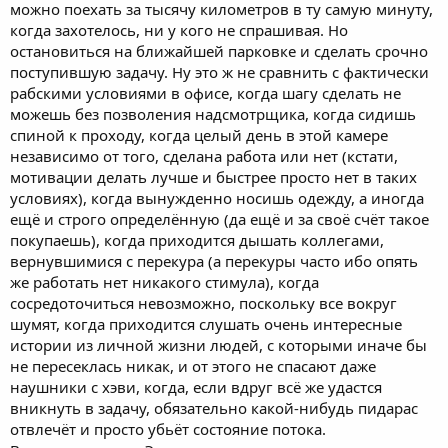
можно поехать за тысячу километров в ту самую минуту,
когда захотелось, ни у кого не спрашивая. Но
остановиться на ближайшей парковке и сделать срочно
поступившую задачу. Ну это ж не сравнить с фактически
рабскими условиями в офисе, когда шагу сделать не
можешь без позволения надсмотрщика, когда сидишь
спиной к проходу, когда целый день в этой камере
независимо от того, сделана работа или нет (кстати,
мотивации делать лучше и быстрее просто нет в таких
условиях), когда вынужденно носишь одежду, а иногда
ещё и строго определённую (да ещё и за своё счёт такое
покупаешь), когда приходится дышать коллегами,
вернувшимися с перекура (а перекуры часто ибо опять
же работать нет никакого стимула), когда
сосредоточиться невозможно, поскольку все вокруг
шумят, когда приходится слушать очень интересные
истории из личной жизни людей, с которыми иначе бы
не пересеклась никак, и от этого не спасают даже
наушники с хэви, когда, если вдруг всё же удастся
вникнуть в задачу, обязательно какой-нибудь пидарас
отвлечёт и просто убьёт состояние потока.