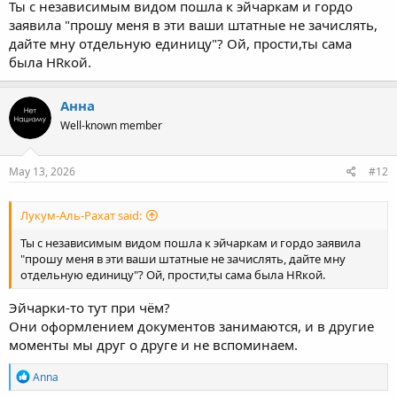
Ты с независимым видом пошла к эйчаркам и гордо
заявила "прошу меня в эти ваши штатные не зачислять,
дайте мну отдельную единицу"? Ой, прости,ты сама
была HRкой.
Анна
Well-known member
May 13, 2026
#12
Лукум-Аль-Рахат said:
Ты с независимым видом пошла к эйчаркам и гордо заявила
"прошу меня в эти ваши штатные не зачислять, дайте мну
отдельную единицу"? Ой, прости,ты сама была HRкой.
Эйчарки-то тут при чём?
Они оформлением документов занимаются, и в другие
моменты мы друг о друге и не вспоминаем.
R
Anna
e