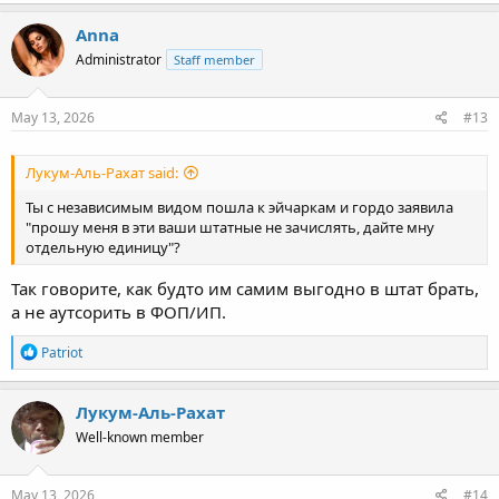
a
c
Anna
t
Administrator
Staff member
i
o
n
s
May 13, 2026
#13
:
Лукум-Аль-Рахат said:
Ты с независимым видом пошла к эйчаркам и гордо заявила
"прошу меня в эти ваши штатные не зачислять, дайте мну
отдельную единицу"?
Так говорите, как будто им самим выгодно в штат брать,
а не аутсорить в ФОП/ИП.
R
Patriot
e
a
c
Лукум-Аль-Рахат
t
Well-known member
i
o
n
s
May 13, 2026
#14