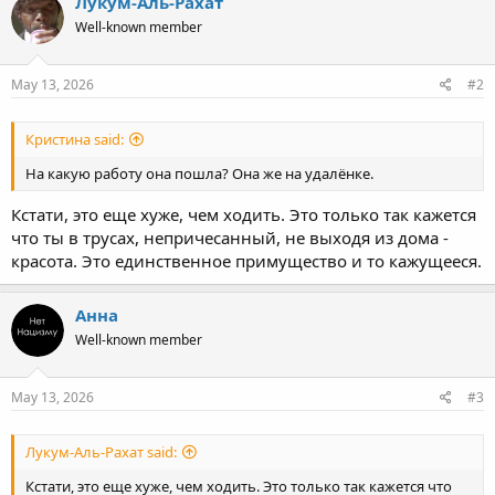
Лукум-Аль-Рахат
t
Well-known member
i
o
n
s
May 13, 2026
#2
:
Кристина said:
На какую работу она пошла? Она же на удалёнке.
Кстати, это еще хуже, чем ходить. Это только так кажется
что ты в трусах, непричесанный, не выходя из дома -
красота. Это единственное примущество и то кажущееся.
Анна
Well-known member
May 13, 2026
#3
Лукум-Аль-Рахат said:
Кстати, это еще хуже, чем ходить. Это только так кажется что