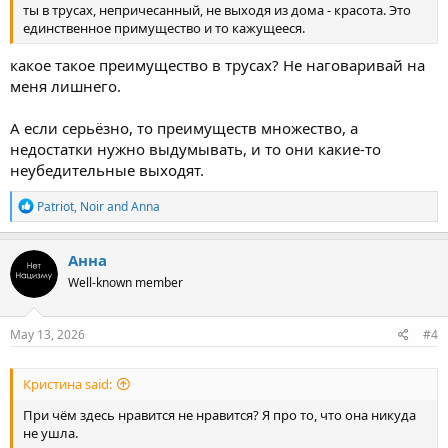
ты в трусах, непричесанный, не выходя из дома - красота. Это
единственное примущество и то кажущееся.
какое такое преимущество в трусах? Не наговаривай на
меня лишнего.
А если серьёзно, то преимуществ множество, а
недостатки нужно выдумывать, и то они какие-то
неубедительные выходят.
R
Patriot
,
Noir
and
Anna
e
a
c
Анна
t
Well-known member
i
o
n
s
May 13, 2026
#4
:
Кристина said:
При чём здесь нравится не нравится? Я про то, что она никуда
не ушла.