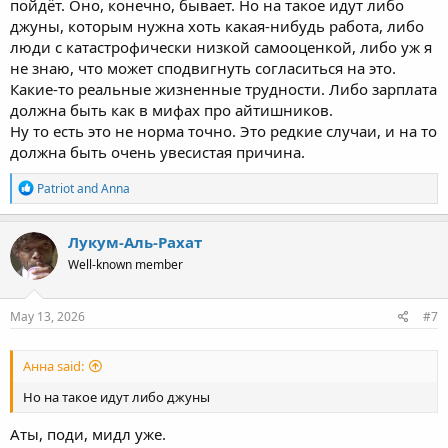
пойдёт. Оно, конечно, бывает. Но на такое идут либо
джуны, которым нужна хоть какая-нибудь работа, либо
люди с катастрофически низкой самооценкой, либо уж я
не знаю, что может сподвигнуть согласиться на это.
Какие-то реальные жизненные трудности. Либо зарплата
должна быть как в мифах про айтишников.
Ну то есть это не норма точно. Это редкие случаи, и на то
должна быть очень увесистая причина.
R
Patriot
and
Anna
e
a
c
Лукум-Аль-Рахат
t
Well-known member
i
o
n
s
May 13, 2026
#7
:
Анна said:
Но на такое идут либо джуны
Аты, поди, мидл уже.