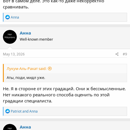
Вот в самом деле. Это как-то даже некорректно
сравнивать.
R
Anna
e
a
c
Анна
t
Well-known member
i
o
n
s
May 13, 2026
#9
:
Лукум-Аль-Рахат said:
Аты, поди, мидл уже.
Не. Я в стороне от этих градаций. Они ж бессмысленные.
Нет никакого реального способа оценить по этой
градации специалиста.
R
Patriot
and
Anna
e
a
c
Анна
t