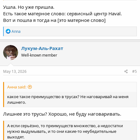
Ушла. Но уже пришла.
Есть такое матерное слово: сервисный центр Haval.
Вот и пошла я тогда на [это матерное слово]
R
Anna
e
a
c
Лукум-Аль-Рахат
t
Well-known member
i
o
n
s
May 13, 2026
#5
:
Анна said:
какое такое преимущество в трусах? Не наговаривай на меня
лишнего.
Лишнее это трусы? Хорошо, не буду наговаривать.
А если серьёзно, то преимуществ множество, а недостатки
нужно выдумывать, и то они какие-то неубедительные
выходят.