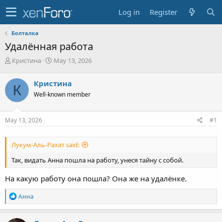
Log in
Register
Болталка
Удалённая работа
T
S
Кристина
May 13, 2026
h
t
r
a
Кристина
К
e
r
Well-known member
a
t
d
d
s
a
May 13, 2026
#1
t
t
a
e
r
Лукум-Аль-Рахат said:
t
e
Так, видать Анна пошла на работу, унеся тайну с собой.
r
На какую работу она пошла? Она же на удалёнке.
R
Анна
e
a
c